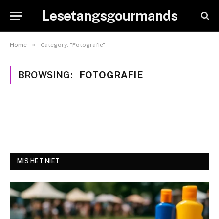
Lesetangsgourmands
»
Home
Category: "Fotografie"
BROWSING:
FOTOGRAFIE
MIS HET NIET