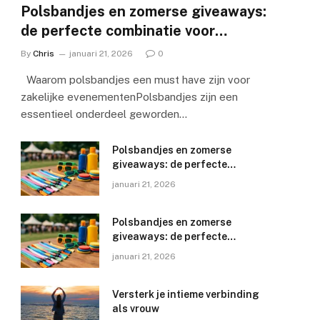
Polsbandjes en zomerse giveaways:
de perfecte combinatie voor
succesvolle evenementen
By
Chris
januari 21, 2026
0
Waarom polsbandjes een must have zijn voor
zakelijke evenementenPolsbandjes zijn een
essentieel onderdeel geworden…
Polsbandjes en zomerse
giveaways: de perfecte
combinatie voor succesvolle
januari 21, 2026
evenementen
Polsbandjes en zomerse
giveaways: de perfecte
combinatie voor succesvolle
januari 21, 2026
evenementen
Versterk je intieme verbinding
als vrouw