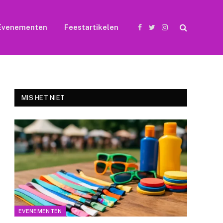
Evenementen
Feestartikelen
Facebook
Twitter
Instagram
MIS HET NIET
e
EVENEMENTEN