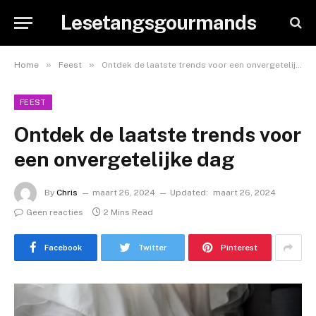
Lesetangsgourmands
»
»
Home
Feest
Ontdek de laatste trends voor een onvergetelijke dag
FEEST
Ontdek de laatste trends voor
een onvergetelijke dag
By
Chris
maart 26, 2024
Updated:
maart 26, 2024
Geen reacties
2 Mins Read
Facebook
Twitter
Pinterest